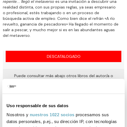
es una invitación a descubrir una
repente... llegó el metaverso
realidad distinta, con sus propias reglas, ya seas empresario
o profesional, estés trabajando o en un proceso de
búsqueda activa de empleo. Como bien dice el refrán «A río
revuelto, ganancia de pescadores» Ha llegado el momento de
salir a pescar, y mucho mejor si es en las abundantes aguas
del metaverso.
DESCATALOGADO
Puede consultar más abajo otros libros del autor/a o
libros relacionados
Uso responsable de sus datos
Ficha técnica
Nosotros y
nuestros 1022 socios
procesamos sus
datos personales, p.ej., su dirección IP, con tecnologías
ISBN:
978-84-19271-10-5