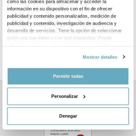
como las cookies para almacenar y acceder la
información en su dispositivo con el fin de ofrecer
Páginas:
184
publicidad y contenido personalizados, medición de
publicidad y contenido, investigación de audiencia y
Tema:
Ciencia
desarrollo de servicios. Tiene la opción de seleccionar
quién usa sus datos y con qué propósitos. Puede
Formato:
140 x 220 mm
cambiar o retirar su consentimiento en cualquier
momento desde la Declaración de cookies o clicando en
Año de publicación:
Junio 2022
Mostrar detalles
el Menú de consentimiento.
Si lo permite, también quisiéramos:
Permitir todas
Recopilar información sobre su ubicación
geográfica que puede tener una precisión de varios
Libros relacionados
Personalizar
metros
Identificar su dispositivo analizándolo activamente
para buscar características específicas (huellas
Denegar
digitales)
Obtenga más información sobre cómo se procesan sus
datos personales y establezca sus preferencias en la