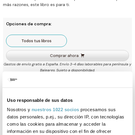
más razones, este libro es para ti.
Opciones de compra:
Todos tus libros
Comprar ahora
Gastos de envío gratis a España. Envío 3-4 días laborables para península y
Baleares. Sujeto a disponibilidad.
Ficha técnica
Uso responsable de sus datos
Nosotros y
nuestros 1022 socios
procesamos sus
ISBN:
978-84-18927-60-7
datos personales, p.ej., su dirección IP, con tecnologías
como las cookies para almacenar y acceder la
Páginas:
312
información en su dispositivo con el fin de ofrecer