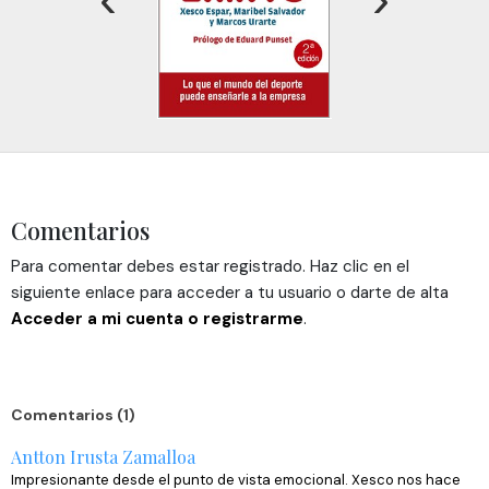
sociales y analizar el tráfico. Además, compartimos
información sobre el uso que haga del sitio web con
nuestros partners de redes sociales, publicidad y análisis
web, quienes pueden combinarla con otra información
que les haya proporcionado o que hayan recopilado a
partir del uso que haya hecho de sus servicios.
Comentarios
Para comentar debes estar registrado. Haz clic en el
siguiente enlace para acceder a tu usuario o darte de alta
Acceder a mi cuenta o registrarme
.
Comentarios (1)
Antton Irusta Zamalloa
Impresionante desde el punto de vista emocional. Xesco nos hace