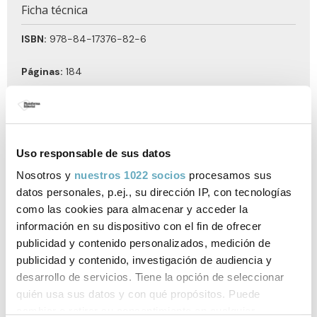
Ficha técnica
ISBN:
978-84-17376-82-6
Páginas:
184
Tema:
Desarrollo personal
Formato:
Rústica con solapas
Uso responsable de sus datos
Año de publicación:
Septiembre 2020
Nosotros y
nuestros 1022 socios
procesamos sus
datos personales, p.ej., su dirección IP, con tecnologías
como las cookies para almacenar y acceder la
información en su dispositivo con el fin de ofrecer
Vídeos relacionados
publicidad y contenido personalizados, medición de
publicidad y contenido, investigación de audiencia y
BBVA Los hábitos de la gente extraodinaria
desarrollo de servicios. Tiene la opción de seleccionar
quién usa sus datos y con qué propósitos. Puede
cambiar o retirar su consentimiento en cualquier