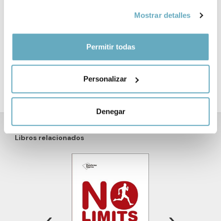
momento desde la Declaración de cookies o clicando en
Mostrar detalles
el Menú de consentimiento.
Si lo permite, también quisiéramos:
Permitir todas
Recopilar información sobre su ubicación
geográfica que puede tener una precisión de varios
Personalizar
metros
Identificar su dispositivo analizándolo activamente
para buscar características específicas (huellas
Denegar
digitales)
Obtenga más información sobre cómo se procesan sus
Libros relacionados
datos personales y establezca sus preferencias en la
sección de datos
. Puede cambiar o retirar su
consentimiento en cualquier momento en la Declaración
de cookies.
Las cookies de este sitio web se usan para personalizar
‹
›
el contenido y los anuncios, ofrecer funciones de redes