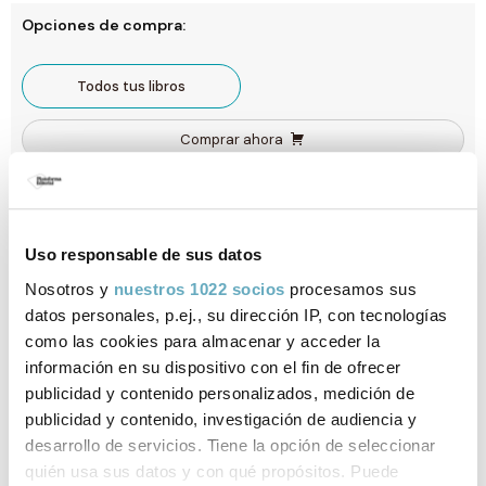
Opciones de compra:
Todos tus libros
Comprar ahora
Gastos de envío gratis a España. Envío 3-4 días laborables para península y
Baleares. Sujeto a disponibilidad.
Uso responsable de sus datos
Nosotros y
nuestros 1022 socios
procesamos sus
Ficha técnica
datos personales, p.ej., su dirección IP, con tecnologías
ISBN:
978-84-18285-01-1
como las cookies para almacenar y acceder la
información en su dispositivo con el fin de ofrecer
Páginas:
280
publicidad y contenido personalizados, medición de
publicidad y contenido, investigación de audiencia y
Tema:
Sociología / Antropología
desarrollo de servicios. Tiene la opción de seleccionar
quién usa sus datos y con qué propósitos. Puede