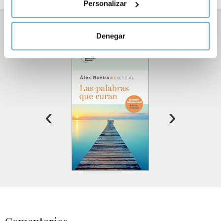
Personalizar
metros
Identificar su dispositivo analizándolo activamente
para buscar características específicas (huellas
Libros relacionados
Denegar
digitales)
Obtenga más información sobre cómo se procesan sus
datos personales y establezca sus preferencias en la
sección de datos
. Puede cambiar o retirar su
consentimiento en cualquier momento en la Declaración
de cookies.
‹
›
Las cookies de este sitio web se usan para personalizar
el contenido y los anuncios, ofrecer funciones de redes
sociales y analizar el tráfico. Además, compartimos
información sobre el uso que haga del sitio web con
nuestros partners de redes sociales, publicidad y análisis
web, quienes pueden combinarla con otra información
que les haya proporcionado o que hayan recopilado a
partir del uso que haya hecho de sus servicios.