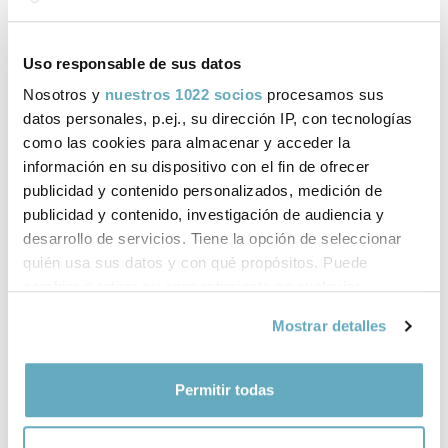
Año de publicación:
Septiembre 2019
Uso responsable de sus datos
Nosotros y
nuestros 1022 socios
procesamos sus
datos personales, p.ej., su dirección IP, con tecnologías
Vídeos relacionados
como las cookies para almacenar y acceder la
información en su dispositivo con el fin de ofrecer
BBVA Tu mirada puede transformar a las personas
publicidad y contenido personalizados, medición de
publicidad y contenido, investigación de audiencia y
desarrollo de servicios. Tiene la opción de seleccionar
quién usa sus datos y con qué propósitos. Puede
cambiar o retirar su consentimiento en cualquier
momento desde la Declaración de cookies o clicando en
Mostrar detalles
el Menú de consentimiento.
Si lo permite, también quisiéramos:
Permitir todas
Recopilar información sobre su ubicación
geográfica que puede tener una precisión de varios