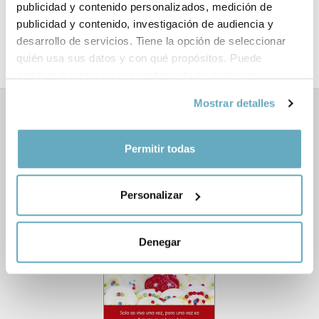
publicidad y contenido personalizados, medición de
publicidad y contenido, investigación de audiencia y
Año de publicación:
Abril 2019
desarrollo de servicios. Tiene la opción de seleccionar
quién usa sus datos y con qué propósitos. Puede
cambiar o retirar su consentimiento en cualquier
momento desde la Declaración de cookies o clicando en
Mostrar detalles
el Menú de consentimiento.
Libros relacionados
Si lo permite, también quisiéramos:
Permitir todas
Recopilar información sobre su ubicación
geográfica que puede tener una precisión de varios
Personalizar
metros
Identificar su dispositivo analizándolo activamente
para buscar características específicas (huellas
‹
›
Denegar
digitales)
Obtenga más información sobre cómo se procesan sus
datos personales y establezca sus preferencias en la
sección de datos
. Puede cambiar o retirar su