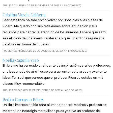
PUBLICADO LUNES, 25 DE DICIEMBRE DE 2017 A LAS 0:00 (6265)
Cristina Varela Griñena
Leer este libro ha sido como volver por unos días a las clases de
Ricard. Me quedo con sus reflexiones sobre educación y sus
recursos para captar la atención de los alumnos. Espero que esto
sea el inicio de una aventura literaria y que Ricard nos regale sus
palabras en forma de novelas.
PUBLICADO MIÉRCOLES, 20 DE DICIEMBRE DE 2017 A LAS 0:00 (6228)
Noelia Cazorla Varo
El libro me ha parecido una fuente de inspiración para los profesores,
una bocanada de aire fresco para acrontar esta ardua y excitante
labor. Tan real que parece que el profesor Ricardo estaba en mis
clases. Muy recomendable.
PUBLICADO SÁBADO, 16 DE DICIEMBRE DE 2017 A LAS 0:00 (6220)
Pedro Carrasco Pérez
Un libro imprescindible para alumnos, padres, madres y profesores.
Me trae una nostalgia maravillosa pues yo tuve un profesor de