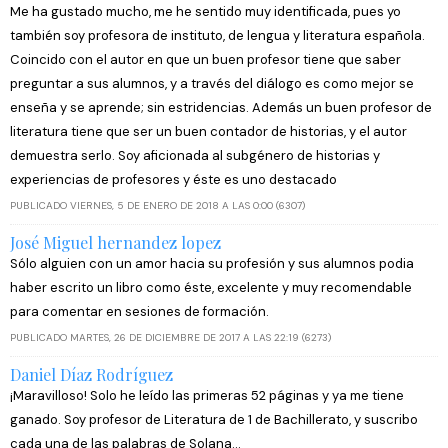
Me ha gustado mucho, me he sentido muy identificada, pues yo
también soy profesora de instituto, de lengua y literatura española.
Coincido con el autor en que un buen profesor tiene que saber
preguntar a sus alumnos, y a través del diálogo es como mejor se
enseña y se aprende; sin estridencias. Además un buen profesor de
literatura tiene que ser un buen contador de historias, y el autor
demuestra serlo. Soy aficionada al subgénero de historias y
experiencias de profesores y éste es uno destacado
PUBLICADO VIERNES, 5 DE ENERO DE 2018 A LAS 0:00 (6307)
José Miguel hernandez lopez
Sólo alguien con un amor hacia su profesión y sus alumnos podia
haber escrito un libro como éste, excelente y muy recomendable
para comentar en sesiones de formación.
PUBLICADO MARTES, 26 DE DICIEMBRE DE 2017 A LAS 22:19 (6273)
Daniel Díaz Rodríguez
¡Maravilloso! Solo he leído las primeras 52 páginas y ya me tiene
ganado. Soy profesor de Literatura de 1 de Bachillerato, y suscribo
cada una de las palabras de Solana...