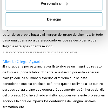
en la transmisión de conocimientos sobre literatura así como los
Personalizar
metros
valores, tan importantes y esenciales en aquella etapa.
Identificar su dispositivo analizándolo activamente
PUBLICADO VIERNES, 23 DE MARZO DE 2018 A LAS 23:02 (6733)
para buscar características específicas (huellas
Denegar
digitales)
Javier Sánchez Sánchez
Obtenga más información sobre cómo se procesan sus
Muy interesante. Quizás algo falto de más vivencias personales del
datos personales y establezca sus preferencias en la
autor, de su propio bagaje al margen del grupo de alumnos. En todo
sección de datos
. Puede cambiar o retirar su
caso, una buena obra para educadores que se despiden o que
consentimiento en cualquier momento en la Declaración
llegan a este apasionante mundo.
de cookies.
PUBLICADO DOMINGO, 18 DE MARZO DE 2018 A LAS 0:00 (6702)
Alberto Otegui Aguado
Las cookies de este sitio web se usan para personalizar
¡Enhorabuena por esta iniciativa! Este libro es un magnífico retrato
el contenido y los anuncios, ofrecer funciones de redes
de lo que supone la labor docente: el esfuerzo por establecer un
sociales y analizar el tráfico. Además, compartimos
diálogo con los alumnos y traerlos al terreno que se está
información sobre el uso que haga del sitio web con
conociendo ese día en clase; esfuerzo que no se limita a las cuatro
nuestros partners de redes sociales, publicidad y análisis
paredes del aula, sino que ocupa prácticamente las 24 horas del día
web, quienes pueden combinarla con otra información
del profesor. Sólo he echado en falta no poder ver a este profesor en
que les haya proporcionado o que hayan recopilado a
acción a la hora de impartir los contenidos de Lengua: sintaxis,
partir del uso que haya hecho de sus servicios.
gramática, etc.