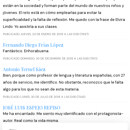
están en la sociedad y forman parte del mundo de nuestros niños y
jóvenes. El reto está en cómo emplearlas para evitar la
superficialidad y la falta de reflexión. Me quedo con la frase de Elvira
Lindo: Yo asistiría a sus clases.
PUBLICADO JUEVES, 24 DE ENERO DE 2019 A LAS 0:00 (7897)
Fernando Diego Frías López
Fantástico. Enhorabuena.
PUBLICADO DOMINGO, 30 DE DICIEMBRE DE 2018 A LAS 0:00 (7811)
Antonio Teruel Sáez
Bien, porque como profesor de lengua y literatura españolas, con 27
años de servicio, me identifico. No obstante, reconozco que le falta
algo para los que no sean de esta materia.
PUBLICADO LUNES, 30 DE JULIO DE 2018 A LAS 0:00 (7343)
JOSÉ LUIS ESPEJO REPISO
Me ha encantado. Me siento muy identificado con el protagonista-
autor. Real como la vida misma.
PUBLICADO MIÉRCOLES, 4 DE JULIO DE 2018 A LAS 0:00 (7260)