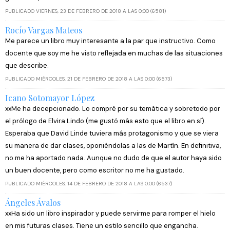
PUBLICADO VIERNES, 23 DE FEBRERO DE 2018 A LAS 0:00 (6581)
Rocío Vargas Mateos
Me parece un libro muy interesante a la par que instructivo. Como
docente que soy me he visto reflejada en muchas de las situaciones
que describe.
PUBLICADO MIÉRCOLES, 21 DE FEBRERO DE 2018 A LAS 0:00 (6573)
Icano Sotomayor López
xxMe ha decepcionado. Lo compré por su temática y sobretodo por
el prólogo de Elvira Lindo (me gustó más esto que el libro en sí).
Esperaba que David Linde tuviera más protagonismo y que se viera
su manera de dar clases, oponiéndolas a las de Martín. En definitiva,
no me ha aportado nada. Aunque no dudo de que el autor haya sido
un buen docente, pero como escritor no me ha gustado.
PUBLICADO MIÉRCOLES, 14 DE FEBRERO DE 2018 A LAS 0:00 (6537)
Ángeles Ávalos
xxHa sido un libro inspirador y puede servirme para romper el hielo
en mis futuras clases. Tiene un estilo sencillo que engancha.