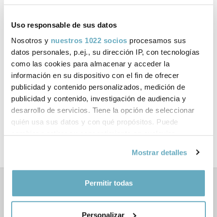
Ficha técnica
Uso responsable de sus datos
ISBN:
978-84-16820-69-6
Nosotros y
nuestros 1022 socios
procesamos sus
datos personales, p.ej., su dirección IP, con tecnologías
Páginas:
266
como las cookies para almacenar y acceder la
información en su dispositivo con el fin de ofrecer
Tema:
Educación y parenting
publicidad y contenido personalizados, medición de
publicidad y contenido, investigación de audiencia y
Formato:
Tapa blanda con solapas
desarrollo de servicios. Tiene la opción de seleccionar
quién usa sus datos y con qué propósitos. Puede
Año de publicación:
Enero 2017
cambiar o retirar su consentimiento en cualquier
momento desde la Declaración de cookies o clicando en
Mostrar detalles
el Menú de consentimiento.
Si lo permite, también quisiéramos:
Permitir todas
Libros relacionados
Recopilar información sobre su ubicación
geográfica que puede tener una precisión de varios
Personalizar
metros