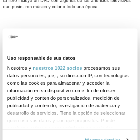
El libro incluye un DVD con algunos de los anuncios televisivos
que pusie- ron música y color a toda una época.
Opciones de compra:
Uso responsable de sus datos
Todos tus libros
Nosotros y
nuestros 1022 socios
procesamos sus
datos personales, p.ej., su dirección IP, con tecnologías
Comprar ahora
como las cookies para almacenar y acceder la
Gastos de envío gratis a España. Envío 3-4 días laborables para península y
información en su dispositivo con el fin de ofrecer
Baleares. Sujeto a disponibilidad.
publicidad y contenido personalizados, medición de
publicidad y contenido, investigación de audiencia y
desarrollo de servicios. Tiene la opción de seleccionar
quién usa sus datos y con qué propósitos. Puede
Ficha técnica
cambiar o retirar su consentimiento en cualquier
ISBN:
978-84-16820-48-1
momento desde la Declaración de cookies o clicando en