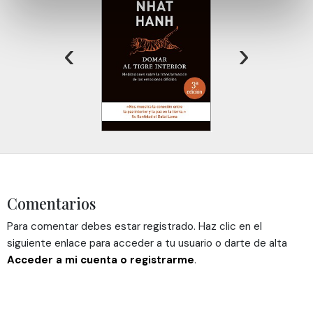
datos personales y establezca sus preferencias en la
sección de datos
. Puede cambiar o retirar su
‹
›
consentimiento en cualquier momento en la Declaración
de cookies.
Las cookies de este sitio web se usan para personalizar
el contenido y los anuncios, ofrecer funciones de redes
sociales y analizar el tráfico. Además, compartimos
información sobre el uso que haga del sitio web con
nuestros partners de redes sociales, publicidad y análisis
web, quienes pueden combinarla con otra información
que les haya proporcionado o que hayan recopilado a
Comentarios
partir del uso que haya hecho de sus servicios.
Para comentar debes estar registrado. Haz clic en el
siguiente enlace para acceder a tu usuario o darte de alta
Acceder a mi cuenta o registrarme
.