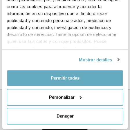
como las cookies para almacenar y acceder la
Páginas:
192
información en su dispositivo con el fin de ofrecer
publicidad y contenido personalizados, medición de
Tema:
Desarrollo personal
publicidad y contenido, investigación de audiencia y
desarrollo de servicios. Tiene la opción de seleccionar
Traducción:
Julia Alquézar
quién usa sus datos y con qué propósitos. Puede
cambiar o retirar su consentimiento en cualquier
Formato:
Rústica con solapas
momento desde la Declaración de cookies o clicando en
Mostrar detalles
el Menú de consentimiento.
Año de publicación:
Septiembre 2016
Si lo permite, también quisiéramos:
Permitir todas
Recopilar información sobre su ubicación
geográfica que puede tener una precisión de varios
Personalizar
metros
Libros relacionados
Identificar su dispositivo analizándolo activamente
para buscar características específicas (huellas
Denegar
digitales)
Obtenga más información sobre cómo se procesan sus