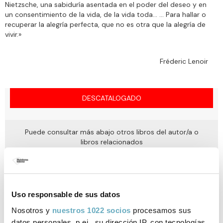
Nietzsche, una sabiduría asentada en el poder del deseo y en
un consentimiento de la vida, de la vida toda… … Para hallar o
recuperar la alegría perfecta, que no es otra que la alegría de
vivir.»
Fréderic Lenoir
DESCATALOGADO
Puede consultar más abajo otros libros del autor/a o
libros relacionados
Uso responsable de sus datos
Ficha técnica
Nosotros y
nuestros 1022 socios
procesamos sus
ISBN:
978-84-16820-26-9
datos personales, p.ej., su dirección IP, con tecnologías