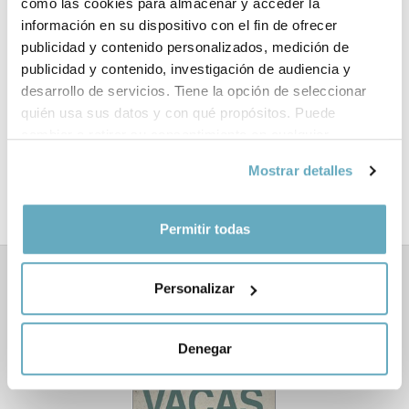
ISBN:
978-84-16429-22-6
como las cookies para almacenar y acceder la
información en su dispositivo con el fin de ofrecer
Páginas:
329
publicidad y contenido personalizados, medición de
publicidad y contenido, investigación de audiencia y
Tema:
Literatura y ensayo
desarrollo de servicios. Tiene la opción de seleccionar
quién usa sus datos y con qué propósitos. Puede
Formato:
Rústica con solapas
cambiar o retirar su consentimiento en cualquier
momento desde la Declaración de cookies o clicando en
Mostrar detalles
Año de publicación:
Mayo 2015
el Menú de consentimiento.
Si lo permite, también quisiéramos:
Permitir todas
Recopilar información sobre su ubicación
geográfica que puede tener una precisión de varios
Personalizar
Libros relacionados
metros
Identificar su dispositivo analizándolo activamente
para buscar características específicas (huellas
Denegar
digitales)
Obtenga más información sobre cómo se procesan sus
datos personales y establezca sus preferencias en la