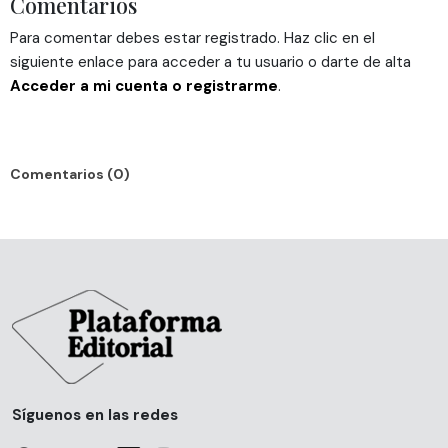
Comentarios
Las cookies de este sitio web se usan para personalizar
Para comentar debes estar registrado. Haz clic en el
el contenido y los anuncios, ofrecer funciones de redes
siguiente enlace para acceder a tu usuario o darte de alta
sociales y analizar el tráfico. Además, compartimos
Acceder a mi cuenta o registrarme
.
información sobre el uso que haga del sitio web con
nuestros partners de redes sociales, publicidad y análisis
web, quienes pueden combinarla con otra información
que les haya proporcionado o que hayan recopilado a
Comentarios (0)
partir del uso que haya hecho de sus servicios.
Síguenos en las redes