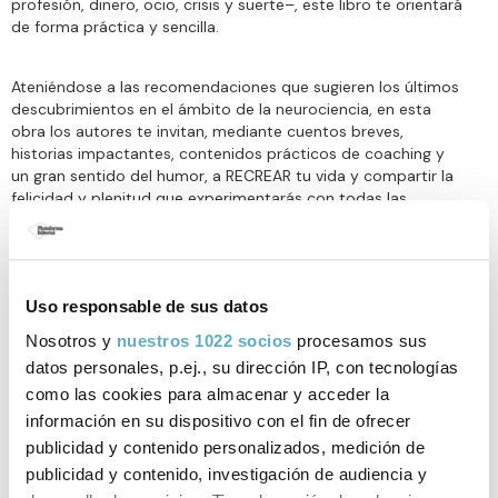
profesión, dinero, ocio, crisis y suerte–, este libro te orientará
de forma práctica y sencilla.
Ateniéndose a las recomendaciones que sugieren los últimos
descubrimientos en el ámbito de la neurociencia, en esta
obra los autores te invitan, mediante cuentos breves,
historias impactantes, contenidos prácticos de coaching y
un gran sentido del humor, a RECREAR tu vida y compartir la
felicidad y plenitud que experimentarás con todas las
personas que te rodean. ¿Juegas?
www.coachingames.net/biopolis
Uso responsable de sus datos
Nosotros y
nuestros 1022 socios
procesamos sus
Opciones de compra:
datos personales, p.ej., su dirección IP, con tecnologías
como las cookies para almacenar y acceder la
Todos tus libros
información en su dispositivo con el fin de ofrecer
publicidad y contenido personalizados, medición de
publicidad y contenido, investigación de audiencia y
Sin stock