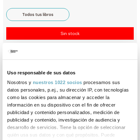
Todos tus libros
Sin stock
Ficha técnica
ISBN:
978-84-15577-54-6
Uso responsable de sus datos
Nosotros y
nuestros 1022 socios
procesamos sus
Páginas:
168
datos personales, p.ej., su dirección IP, con tecnologías
como las cookies para almacenar y acceder la
Tema:
Desarrollo personal
información en su dispositivo con el fin de ofrecer
publicidad y contenido personalizados, medición de
Formato:
Rústica con solapas
publicidad y contenido, investigación de audiencia y
desarrollo de servicios. Tiene la opción de seleccionar
Año de publicación:
Noviembre 2012
quién usa sus datos y con qué propósitos. Puede