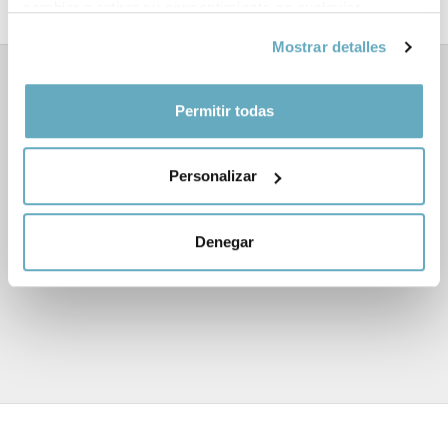
cambiar o retirar su consentimiento en cualquier
momento desde la Declaración de cookies o clicando en
Mostrar detalles
el Menú de consentimiento.
Libros relacionados
Si lo permite, también quisiéramos:
Permitir todas
Recopilar información sobre su ubicación
geográfica que puede tener una precisión de varios
Personalizar
metros
Identificar su dispositivo analizándolo activamente
para buscar características específicas (huellas
Denegar
‹
›
digitales)
Obtenga más información sobre cómo se procesan sus
datos personales y establezca sus preferencias en la
sección de datos
. Puede cambiar o retirar su
consentimiento en cualquier momento en la Declaración
de cookies.
Las cookies de este sitio web se usan para personalizar
el contenido y los anuncios, ofrecer funciones de redes