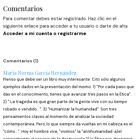
Comentarios
sociales y analizar el tráfico. Además, compartimos
información sobre el uso que haga del sitio web con
Para comentar debes estar registrado. Haz clic en el
nuestros partners de redes sociales, publicidad y análisis
siguiente enlace para acceder a tu usuario o darte de alta
web, quienes pueden combinarla con otra información
Acceder a mi cuenta o registrarme
.
que les haya proporcionado o que hayan recopilado a
partir del uso que haya hecho de sus servicios.
Comentarios (1)
María Norma García Hernández
Pienso que debe ser un libro muy interesante. Cito sólo algunos
ejemplos dados en la presentación del mismo. 1) "Por cada paso que
das en el conocimiento, tienes que avanzar tres pasos en la Ëtica".
2) " La tragedia es que gran parte de la gente vive con su tiempo
robado o vendido...". 3) "Humanizar la humanidad". Son tres
pensamientos claves al momento de analizar la sociedad
contemporánea. Pero, lo que siempre da vueltas en mi cabeza es el
"cómo...". Hoy el hombre vive, "vivimos" la "antihumanidad: a)el
conocimiento al servicio de la destrucción,2) la Ëtica nos desgarrra