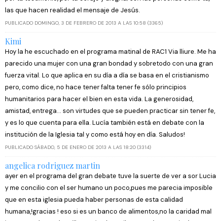
las que hacen realidad el mensaje de Jesús.
PUBLICADO DOMINGO, 3 DE FEBRERO DE 2013 A LAS 10:58 (3365)
Kimi
Hoy la he escuchado en el programa matinal de RAC1 Via lliure. Me ha
parecido una mujer con una gran bondad y sobretodo con una gran
fuerza vital. Lo que aplica en su día a día se basa en el cristianismo
pero, como dice, no hace tener falta tener fe sólo principios
humanitarios para hacer el bien en esta vida. La generosidad,
amistad, entrega... son virtudes que se pueden practicar sin tener fe,
y es lo que cuenta para ella. Lucía también está en debate con la
institución de la Iglesia tal y como está hoy en día. Saludos!
PUBLICADO SÁBADO, 5 DE ENERO DE 2013 A LAS 18:20 (3314)
angelica rodriguez martin
ayer en el programa del gran debate tuve la suerte de ver a sor Lucia
y me concilio con el ser humano un poco,pues me parecia imposible
que en esta iglesia pueda haber personas de esta calidad
humana,!gracias ! eso si es un banco de alimentos,no la caridad mal