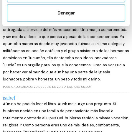
Alejandra Corradi Belluscio
Identificar su dispositivo analizándolo activamente
Mi claustro es el mundo es un libro fácil de leer, que nos muestra una
para buscar características específicas (huellas
Denegar
monja totalmente alegre y divertida al mismo tiempo que atrevida a
digitales)
enfrentar las situaciones del mundo actual. Cercana a la gente y
Obtenga más información sobre cómo se procesan sus
entregada al servicio del más necesitado. Una monja comprometida
datos personales y establezca sus preferencias en la
y sin miedo a decir lo que piensa a pesar de las consecuencias. Ya
sección de datos
. Puede cambiar o retirar su
apuntaba maneras desde muy jovencita, fuimos al mismo colegio y
consentimiento en cualquier momento en la Declaración
militábamos en acción católica y el grupo misionero de las hermanas
de cookies.
dominicas en Tucumán, ella destacaba con ideas innovadoras
"Lucia" es un orgullo para los que la conocemos. Gracias Sor Lucia
Las cookies de este sitio web se usan para personalizar
por hacer ver al mundo que aún hay una parte de la iglesia
el contenido y los anuncios, ofrecer funciones de redes
luchadora, pobre y honesta. un beso y todo mi cariño.
sociales y analizar el tráfico. Además, compartimos
PUBLICADO SÁBADO, 20 DE JULIO DE 2013 A LAS 10:43 (3690)
información sobre el uso que haga del sitio web con
nuestros partners de redes sociales, publicidad y análisis
isabel
web, quienes pueden combinarla con otra información
Aún no he podido leer el libro. Aunk me surge una pregunta..Si
que les haya proporcionado o que hayan recopilado a
hubieras nacido en una familia de pensamiento más liberal o
partir del uso que haya hecho de sus servicios.
totalmente contrario al Opus Dei..hubieras tenido la misma vocación
religiosa..? Como persona eres uno de mis ideales, combatiente,