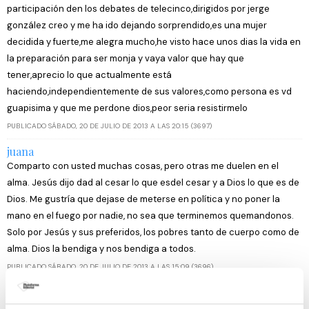
participación den los debates de telecinco,dirigidos por jerge
gonzález creo y me ha ido dejando sorprendido,es una mujer
decidida y fuerte,me alegra mucho,he visto hace unos dias la vida en
la preparación para ser monja y vaya valor que hay que
tener,aprecio lo que actualmente está
haciendo,independientemente de sus valores,como persona es vd
guapisima y que me perdone dios,peor seria resistirmelo
PUBLICADO SÁBADO, 20 DE JULIO DE 2013 A LAS 20:15 (3697)
juana
Comparto con usted muchas cosas, pero otras me duelen en el
alma. Jesús dijo dad al cesar lo que esdel cesar y a Dios lo que es de
Dios. Me gustría que dejase de meterse en política y no poner la
mano en el fuego por nadie, no sea que terminemos quemandonos.
Solo por Jesús y sus preferidos, los pobres tanto de cuerpo como de
alma. Dios la bendiga y nos bendiga a todos.
PUBLICADO SÁBADO, 20 DE JULIO DE 2013 A LAS 15:09 (3696)
Pilar gallardo Barragan
Hermoso hermana, en mi pagina siempre hago mis saludos así...¡¡