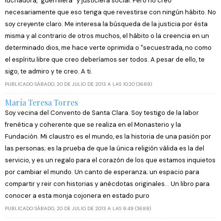
luchadora, "guerrillera" y justiciera social. Pero no creo
necesariamente que eso tenga que revestirse con ningún hábito. No
soy creyente claro. Me interesa la búsqueda de la justicia por ésta
misma y al contrario de otros muchos, el hábito o la creencia en un
determinado dios, me hace verte oprimida o "secuestrada, no como
el espíritu libre que creo deberíamos ser todos. A pesar de ello, te
sigo, te admiro y te creo. A ti.
PUBLICADO SÁBADO, 20 DE JULIO DE 2013 A LAS 10:20 (3689)
María Teresa Torres
Soy vecina del Convento de Santa Clara. Soy testigo de la labor
frenética y coherente que se realiza en el Monasterio y la
Fundación. Mi claustro es el mundo, es la historia de una pasión por
las personas; es la prueba de que la única religión válida es la del
servicio, y es un regalo para el corazón de los que estamos inquietos
por cambiar el mundo. Un canto de esperanza; un espacio para
compartir y reir con historias y anécdotas originales... Un libro para
conocer a esta monja cojonera en estado puro
PUBLICADO SÁBADO, 20 DE JULIO DE 2013 A LAS 9:49 (3688)