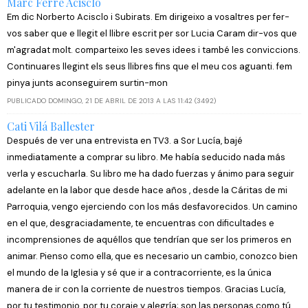
Marc Ferré Acisclo
Em dic Norberto Acisclo i Subirats. Em dirigeixo a vosaltres per fer-
vos saber que e llegit el llibre escrit per sor Lucia Caram dir-vos que
m'agradat molt. comparteixo les seves idees i també les conviccions.
Continuares llegint els seus llibres fins que el meu cos aguanti. fem
pinya junts aconseguirem surtin-mon
PUBLICADO DOMINGO, 21 DE ABRIL DE 2013 A LAS 11:42 (3492)
Cati Vilá Ballester
Después de ver una entrevista en TV3. a Sor Lucía, bajé
inmediatamente a comprar su libro. Me había seducido nada más
verla y escucharla. Su libro me ha dado fuerzas y ánimo para seguir
adelante en la labor que desde hace años , desde la Cáritas de mi
Parroquia, vengo ejerciendo con los más desfavorecidos. Un camino
en el que, desgraciadamente, te encuentras con dificultades e
incomprensiones de aquéllos que tendrían que ser los primeros en
animar. Pienso como ella, que es necesario un cambio, conozco bien
el mundo de la Iglesia y sé que ir a contracorriente, es la única
manera de ir con la corriente de nuestros tiempos. Gracias Lucía,
por tu testimonio, por tu coraje y alegría; son las personas como tú,