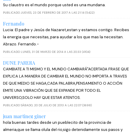
Su claustro es el mundo porque usted es una mundana.
PUBLICADO JUEVES, 23 DE FEBRERO DE 2017 A LAS 21:14 (5422)
Fernando
Lucia: El padre y Jesús de Nazaret,estan y estamos contigo. Recibes
la energia que necesitas, para ayudar a los que mas la necesitan.
Abrazo. Fernando.-
PUBLICADO LUNES, 31 DE MARZO DE 2014 A LAS 20:33 (4104)
DUNE PARERA
CAMBIATE A TI MISMO Y EL MUNDO CAMBIARÁ"ACERTADA FRASE QUE
EXPLICA LA MANERA DE CAMBIAR EL MUNDO NO IMPORTA A TRAVES
DE QUE MEDIO SE HAGA,CADA PALABRA,PENSAMIENTO O ACCIÓN
EMITE UNA VIBRACIÓN QUE SE EXPANDE POR TODO EL
UNIVERSO,SOLO HAY QUE ESTAR ATENTOS.
PUBLICADO SÁBADO, 20 DE JULIO DE 2013 A LAS 22:07 (3698)
juan martinez giner
hola buenas tardes desde un pueblecito de la provincia de
almeria,que se llama olula del rio,sigo detenidamente sus pasos y