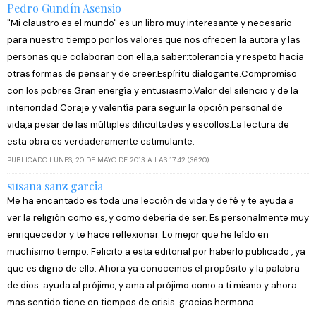
Pedro Gundín Asensio
"Mi claustro es el mundo" es un libro muy interesante y necesario
para nuestro tiempo por los valores que nos ofrecen la autora y las
personas que colaboran con ella,a saber:tolerancia y respeto hacia
otras formas de pensar y de creer.Espíritu dialogante.Compromiso
con los pobres.Gran energía y entusiasmo.Valor del silencio y de la
interioridad.Coraje y valentía para seguir la opción personal de
vida,a pesar de las múltiples dificultades y escollos.La lectura de
esta obra es verdaderamente estimulante.
PUBLICADO LUNES, 20 DE MAYO DE 2013 A LAS 17:42 (3620)
susana sanz garcia
Me ha encantado es toda una lección de vida y de fé y te ayuda a
ver la religión como es, y como debería de ser. Es personalmente muy
enriquecedor y te hace reflexionar. Lo mejor que he leído en
muchísimo tiempo. Felicito a esta editorial por haberlo publicado , ya
que es digno de ello. Ahora ya conocemos el propósito y la palabra
de dios. ayuda al prójimo, y ama al prójimo como a ti mismo y ahora
mas sentido tiene en tiempos de crisis. gracias hermana.