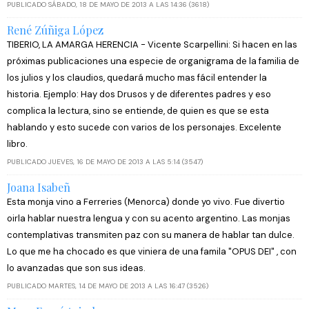
PUBLICADO SÁBADO, 18 DE MAYO DE 2013 A LAS 14:36 (3618)
René Zúñiga López
TIBERIO, LA AMARGA HERENCIA - Vicente Scarpellini: Si hacen en las
próximas publicaciones una especie de organigrama de la familia de
los julios y los claudios, quedará mucho mas fácil entender la
historia. Ejemplo: Hay dos Drusos y de diferentes padres y eso
complica la lectura, sino se entiende, de quien es que se esta
hablando y esto sucede con varios de los personajes. Excelente
libro.
PUBLICADO JUEVES, 16 DE MAYO DE 2013 A LAS 5:14 (3547)
Joana Isabeñ
Esta monja vino a Ferreries (Menorca) donde yo vivo. Fue divertio
oirla hablar nuestra lengua y con su acento argentino. Las monjas
contemplativas transmiten paz con su manera de hablar tan dulce.
Lo que me ha chocado es que viniera de una famila "OPUS DEI" , con
lo avanzadas que son sus ideas.
PUBLICADO MARTES, 14 DE MAYO DE 2013 A LAS 16:47 (3526)