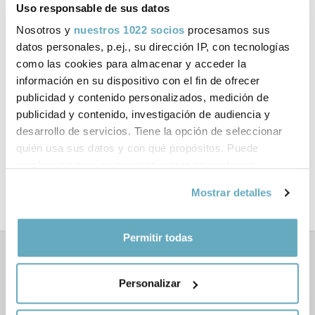
Uso responsable de sus datos
ISBN:
978-84-15115-97-7
Nosotros y
nuestros 1022 socios
procesamos sus
Páginas:
192
datos personales, p.ej., su dirección IP, con tecnologías
como las cookies para almacenar y acceder la
Tema:
Empresa y gestión
información en su dispositivo con el fin de ofrecer
publicidad y contenido personalizados, medición de
Colección:
Empresa
publicidad y contenido, investigación de audiencia y
desarrollo de servicios. Tiene la opción de seleccionar
Formato:
Rústica con solapas
quién usa sus datos y con qué propósitos. Puede
cambiar o retirar su consentimiento en cualquier
Año de publicación:
Octubre 2012
momento desde la Declaración de cookies o clicando en
Mostrar detalles
el Menú de consentimiento.
Si lo permite, también quisiéramos:
Permitir todas
Recopilar información sobre su ubicación
Libros relacionados
geográfica que puede tener una precisión de varios
Personalizar
metros
Identificar su dispositivo analizándolo activamente