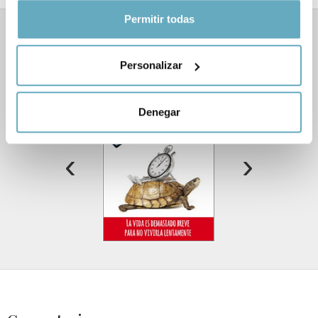
Si lo permite, también quisiéramos:
Permitir todas
Recopilar información sobre su ubicación
Libros relacionados
geográfica que puede tener una precisión de varios
Personalizar
metros
Identificar su dispositivo analizándolo activamente
para buscar características específicas (huellas
Denegar
digitales)
Obtenga más información sobre cómo se procesan sus
‹
›
datos personales y establezca sus preferencias en la
sección de datos
. Puede cambiar o retirar su
consentimiento en cualquier momento en la Declaración
de cookies.
Las cookies de este sitio web se usan para personalizar
el contenido y los anuncios, ofrecer funciones de redes
sociales y analizar el tráfico. Además, compartimos
información sobre el uso que haga del sitio web con
nuestros partners de redes sociales, publicidad y análisis