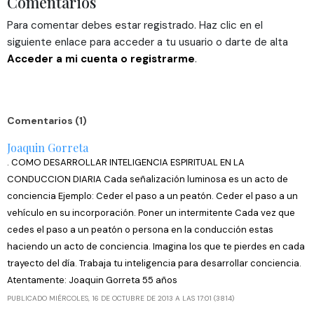
Comentarios
web, quienes pueden combinarla con otra información
Para comentar debes estar registrado. Haz clic en el
que les haya proporcionado o que hayan recopilado a
siguiente enlace para acceder a tu usuario o darte de alta
partir del uso que haya hecho de sus servicios.
Acceder a mi cuenta o registrarme
.
Comentarios (1)
Joaquin Gorreta
. COMO DESARROLLAR INTELIGENCIA ESPIRITUAL EN LA
CONDUCCION DIARIA Cada señalización luminosa es un acto de
conciencia Ejemplo: Ceder el paso a un peatón. Ceder el paso a un
vehículo en su incorporación. Poner un intermitente Cada vez que
cedes el paso a un peatón o persona en la conducción estas
haciendo un acto de conciencia. Imagina los que te pierdes en cada
trayecto del día. Trabaja tu inteligencia para desarrollar conciencia.
Atentamente: Joaquin Gorreta 55 años
PUBLICADO MIÉRCOLES, 16 DE OCTUBRE DE 2013 A LAS 17:01 (3814)