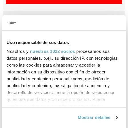
Puede consultar más abajo otros libros del autor/a o
libros relacionados
Uso responsable de sus datos
Nosotros y
nuestros 1022 socios
procesamos sus
Ficha técnica
datos personales, p.ej., su dirección IP, con tecnologías
como las cookies para almacenar y acceder la
ISBN:
978-84-15577-18-8
información en su dispositivo con el fin de ofrecer
publicidad y contenido personalizados, medición de
Páginas:
120
publicidad y contenido, investigación de audiencia y
desarrollo de servicios. Tiene la opción de seleccionar
Formato:
Rústica con solapas
quién usa sus datos y con qué propósitos. Puede
cambiar o retirar su consentimiento en cualquier
Año de publicación:
Mayo 2012
momento desde la Declaración de cookies o clicando en
Mostrar detalles
el Menú de consentimiento.