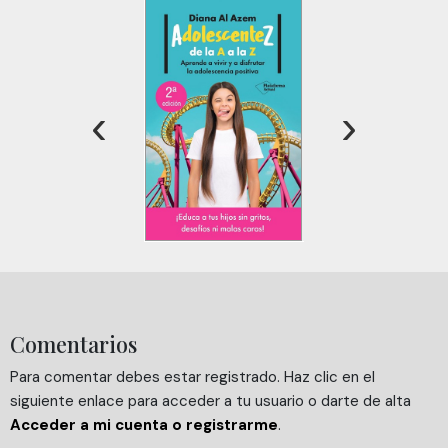
sociales y analizar el tráfico. Además, compartimos
información sobre el uso que haga del sitio web con
nuestros partners de redes sociales, publicidad y análisis
web, quienes pueden combinarla con otra información
que les haya proporcionado o que hayan recopilado a
‹
›
partir del uso que haya hecho de sus servicios.
Comentarios
Para comentar debes estar registrado. Haz clic en el
siguiente enlace para acceder a tu usuario o darte de alta
Acceder a mi cuenta o registrarme
.