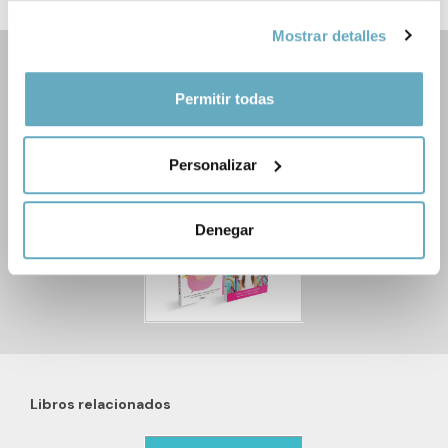
momento desde la Declaración de cookies o clicando en
Mostrar detalles
el Menú de consentimiento.
Imágenes y reseñas
Si lo permite, también quisiéramos:
Permitir todas
Recopilar información sobre su ubicación
geográfica que puede tener una precisión de varios
Personalizar
metros
Identificar su dispositivo analizándolo activamente
‹
›
para buscar características específicas (huellas
Denegar
digitales)
Obtenga más información sobre cómo se procesan sus
datos personales y establezca sus preferencias en la
sección de datos
. Puede cambiar o retirar su
consentimiento en cualquier momento en la Declaración
de cookies.
Libros relacionados
Las cookies de este sitio web se usan para personalizar
el contenido y los anuncios, ofrecer funciones de redes