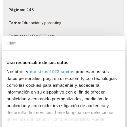
Páginas:
248
Tema:
Educación y parenting
Formato:
140 x 220 mm
Año de publicación:
Septiembre 2024
Uso responsable de sus datos
Nosotros y
nuestros 1022 socios
procesamos sus
Enlaces de interés
datos personales, p.ej., su dirección IP, con tecnologías
como las cookies para almacenar y acceder la
¡Quiero entenderte! - Lecturas 4-1-2025
información en su dispositivo con el fin de ofrecer
publicidad y contenido personalizados, medición de
publicidad y contenido, investigación de audiencia y
Documentos relacionados
desarrollo de servicios. Tiene la opción de seleccionar
quién usa sus datos y con qué propósitos. Puede
Nota de prensa
cambiar o retirar su consentimiento en cualquier