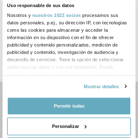
Uso responsable de sus datos
Formato:
140 x 220 mm
Nosotros y
nuestros 1022 socios
procesamos sus
datos personales, p.ej., su dirección IP, con tecnologías
Año de publicación:
Mayo 2024
como las cookies para almacenar y acceder la
información en su dispositivo con el fin de ofrecer
publicidad y contenido personalizados, medición de
publicidad y contenido, investigación de audiencia y
Documentos relacionados
desarrollo de servicios. Tiene la opción de seleccionar
Nota de prensa
quién usa sus datos y con qué propósitos. Puede
cambiar o retirar su consentimiento en cualquier
momento desde la Declaración de cookies o clicando en
Mostrar detalles
el Menú de consentimiento.
Imágenes y reseñas
Si lo permite, también quisiéramos:
Permitir todas
Recopilar información sobre su ubicación
geográfica que puede tener una precisión de varios
Personalizar
metros
Identificar su dispositivo analizándolo activamente