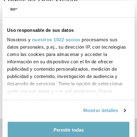
Libros de Dick Swaab
publicados por Plataforma Editorial
Uso responsable de sus datos
Nosotros y
nuestros 1022 socios
procesamos sus
datos personales, p.ej., su dirección IP, con tecnologías
como las cookies para almacenar y acceder la
información en su dispositivo con el fin de ofrecer
‹
›
publicidad y contenido personalizados, medición de
publicidad y contenido, investigación de audiencia y
desarrollo de servicios. Tiene la opción de seleccionar
quién usa sus datos y con qué propósitos. Puede
cambiar o retirar su consentimiento en cualquier
momento desde la Declaración de cookies o clicando en
Mostrar detalles
el Menú de consentimiento.
Si lo permite, también quisiéramos:
Permitir todas
Recopilar información sobre su ubicación