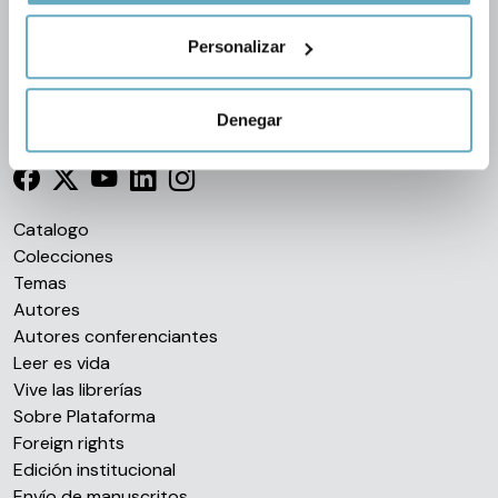
geográfica que puede tener una precisión de varios
Personalizar
metros
Identificar su dispositivo analizándolo activamente
para buscar características específicas (huellas
Denegar
Síguenos en las redes
digitales)
Obtenga más información sobre cómo se procesan sus
datos personales y establezca sus preferencias en la
sección de datos
. Puede cambiar o retirar su
Catalogo
consentimiento en cualquier momento en la Declaración
Colecciones
de cookies.
Temas
Autores
Las cookies de este sitio web se usan para personalizar
Autores conferenciantes
el contenido y los anuncios, ofrecer funciones de redes
Leer es vida
sociales y analizar el tráfico. Además, compartimos
Vive las librerías
información sobre el uso que haga del sitio web con
Sobre Plataforma
nuestros partners de redes sociales, publicidad y análisis
Foreign rights
web, quienes pueden combinarla con otra información
Edición institucional
que les haya proporcionado o que hayan recopilado a
Envío de manuscritos