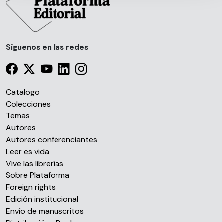
de cookies.
Las cookies de este sitio web se usan para personalizar
el contenido y los anuncios, ofrecer funciones de redes
Síguenos en las redes
sociales y analizar el tráfico. Además, compartimos
información sobre el uso que haga del sitio web con
nuestros partners de redes sociales, publicidad y análisis
web, quienes pueden combinarla con otra información
Catalogo
que les haya proporcionado o que hayan recopilado a
Colecciones
partir del uso que haya hecho de sus servicios.
Temas
Autores
Autores conferenciantes
Leer es vida
Vive las librerías
Sobre Plataforma
Foreign rights
Edición institucional
Envío de manuscritos