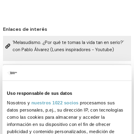
Enlaces de interés
´Melasudismo. ¿Por qué te tomas la vida tan en serio?´
con Pablo Álvarez (Lunes inspiradores - Youtube)
Melasudismo, la insólita vía para encontrar el propósito
vital (Canal Ceo)
Uso responsable de sus datos
´Melasudismo´: nueve razones para tomarse la vida
Nosotros y
nuestros 1022 socios
procesamos sus
menos en serio (Abc)
datos personales, p.ej., su dirección IP, con tecnologías
como las cookies para almacenar y acceder la
información en su dispositivo con el fin de ofrecer
Libros de Pablo Álvarez
publicidad y contenido personalizados, medición de