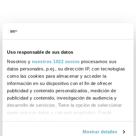
Libros de Dámaris Martínez
publicados por Plataforma Editorial
Uso responsable de sus datos
Nosotros y
nuestros 1022 socios
procesamos sus
datos personales, p.ej., su dirección IP, con tecnologías
como las cookies para almacenar y acceder la
información en su dispositivo con el fin de ofrecer
‹
›
publicidad y contenido personalizados, medición de
publicidad y contenido, investigación de audiencia y
desarrollo de servicios. Tiene la opción de seleccionar
quién usa sus datos y con qué propósitos. Puede
cambiar o retirar su consentimiento en cualquier
momento desde la Declaración de cookies o clicando en
Mostrar detalles
el Menú de consentimiento.