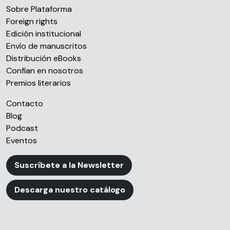
nuestros partners de redes sociales, publicidad y análisis
Sobre Plataforma
web, quienes pueden combinarla con otra información
Foreign rights
que les haya proporcionado o que hayan recopilado a
Edición institucional
partir del uso que haya hecho de sus servicios.
Envío de manuscritos
Distribución eBooks
Confían en nosotros
Premios literarios
Contacto
Blog
Podcast
Eventos
Suscríbete a la Newsletter
Descarga nuestro catálogo