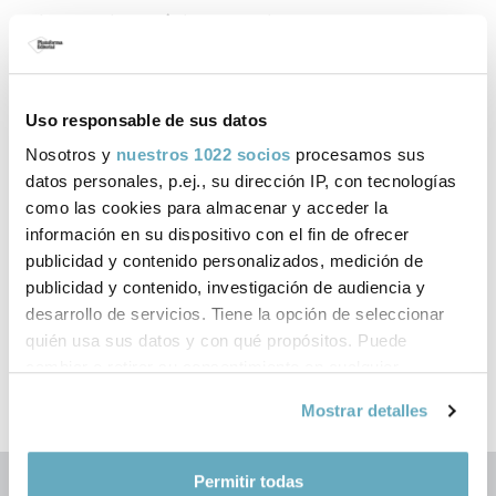
Libros de Hédi Fried
publicados por Plataforma Editorial
Uso responsable de sus datos
Nosotros y
nuestros 1022 socios
procesamos sus
datos personales, p.ej., su dirección IP, con tecnologías
como las cookies para almacenar y acceder la
información en su dispositivo con el fin de ofrecer
‹
›
publicidad y contenido personalizados, medición de
publicidad y contenido, investigación de audiencia y
desarrollo de servicios. Tiene la opción de seleccionar
quién usa sus datos y con qué propósitos. Puede
cambiar o retirar su consentimiento en cualquier
momento desde la Declaración de cookies o clicando en
Mostrar detalles
el Menú de consentimiento.
Si lo permite, también quisiéramos:
Permitir todas