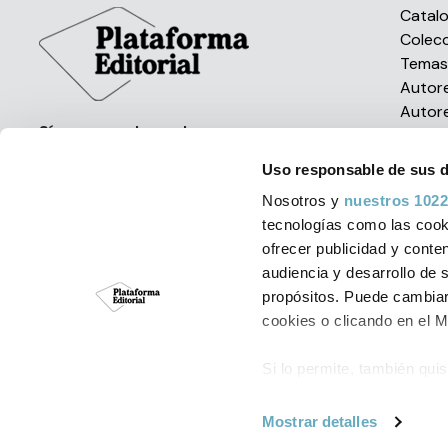
Catal
Colec
Tema
Autor
Autor
Síguenos en las redes
Uso responsable de sus 
Nosotros y
nuestros 1022
tecnologías como las cooki
ofrecer publicidad y conte
audiencia y desarrollo de 
Política de Cookies
Aviso Leg
propósitos. Puede cambiar
cookies o clicando en el 
© Plataforma Edit
Si lo permite, también qui
Recopilar informac
metros
Mostrar detalles
Identificar su disp