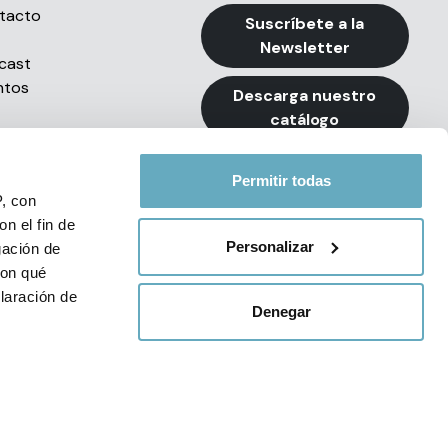
tacto
Suscríbete a la
Newsletter
cast
ntos
Descarga nuestro
catálogo
Permitir todas
P, con
n el fin de
Personalizar
gación de
con qué
e Privacidad de Redes Sociales
laración de
Denegar
34 93 494 79 99
 de varios
cíficas (huellas