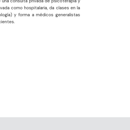
ne una consulta privada de psicoterapia y
ivada como hospitalaria, da clases en la
xología) y forma a médicos generalistas
cientes.