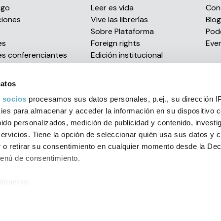
ogo
Leer es vida
Con
ciones
Vive las librerías
Blog
s
Sobre Plataforma
Pod
es
Foreign rights
Eve
es conferenciantes
Edición institucional
Envío de manuscritos
Distribución eBooks
datos
Confían en nosotros
 socios
procesamos sus datos personales, p.ej., su dirección I
Premios literarios
es para almacenar y acceder la información en su dispositivo co
nido personalizados, medición de publicidad y contenido, investi
servicios. Tiene la opción de seleccionar quién usa sus datos y 
al
Política de privacidad
Condiciones generales
Política d
 o retirar su consentimiento en cualquier momento desde la Dec
Menú de consentimiento.
orial 2026 C/ Muntaner, 269, entlo. 1ª - 08021 Barcelona (Spain)
+
siéramos:
ión sobre su ubicación geográfica que puede tener una precisión
ositivo analizándolo activamente para buscar características espe