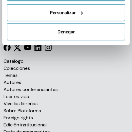
geográfica que puede tener una precisión de varios
Personalizar
metros
Identificar su dispositivo analizándolo activamente
para buscar características específicas (huellas
Denegar
Síguenos en las redes
digitales)
Obtenga más información sobre cómo se procesan sus
datos personales y establezca sus preferencias en la
sección de datos
. Puede cambiar o retirar su
Catalogo
consentimiento en cualquier momento en la Declaración
Colecciones
de cookies.
Temas
Autores
Las cookies de este sitio web se usan para personalizar
Autores conferenciantes
el contenido y los anuncios, ofrecer funciones de redes
Leer es vida
sociales y analizar el tráfico. Además, compartimos
Vive las librerías
información sobre el uso que haga del sitio web con
Sobre Plataforma
nuestros partners de redes sociales, publicidad y análisis
Foreign rights
web, quienes pueden combinarla con otra información
Edición institucional
que les haya proporcionado o que hayan recopilado a
Envío de manuscritos