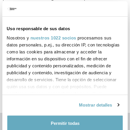
difundirá la alimentación vegetariana en sus talleres, seminarios,
artículos y publicaciones. En la actualidad difunde su amor por
la cocina en distintos medios de comunicación de radio, prensa
y televisión. Un amor que brilla especialmente en sus clases de
cocina, rodeada de sus alumnos.
Uso responsable de sus datos
Nosotros y
nuestros 1022 socios
procesamos sus
Ha sido galardonada en tres ocasiones con el premio Gourmand
datos personales, p.ej., su dirección IP, con tecnologías
Cookbook, la última de ellas con su anterior libro:
Las 69 recetas
como las cookies para almacenar y acceder la
más afrodisíacas de la cocina vegetariana.
información en su dispositivo con el fin de ofrecer
publicidad y contenido personalizados, medición de
publicidad y contenido, investigación de audiencia y
desarrollo de servicios. Tiene la opción de seleccionar
quién usa sus datos y con qué propósitos. Puede
Libros de Mª Pilar Ibern (Gavina)
cambiar o retirar su consentimiento en cualquier
publicados por Plataforma Editorial
momento desde la Declaración de cookies o clicando en
Mostrar detalles
el Menú de consentimiento.
Si lo permite, también quisiéramos:
Permitir todas
Recopilar información sobre su ubicación