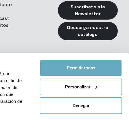
tacto
Suscríbete a la
Newsletter
cast
ntos
Descarga nuestro
catálogo
Permitir todas
P, con
n el fin de
e Privacidad de Redes Sociales
Personalizar
gación de
34 93 494 79 99
con qué
laración de
Denegar