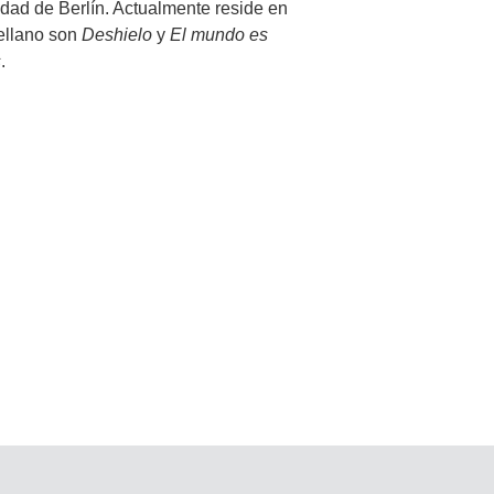
udad de Berlín. Actualmente reside en
ellano son
Deshielo
y
El mundo es
s
.