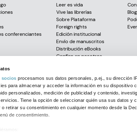
ogo
Leer es vida
Con
ciones
Vive las librerías
Blog
s
Sobre Plataforma
Pod
es
Foreign rights
Eve
es conferenciantes
Edición institucional
Envío de manuscritos
Distribución eBooks
Confían en nosotros
Premios literarios
datos
 socios
procesamos sus datos personales, p.ej., su dirección I
es para almacenar y acceder la información en su dispositivo co
al
Política de privacidad
Condiciones generales
Política d
nido personalizados, medición de publicidad y contenido, investi
orial 2026 C/ Muntaner, 269, entlo. 1ª - 08021 Barcelona (Spain)
+
servicios. Tiene la opción de seleccionar quién usa sus datos y 
 o retirar su consentimiento en cualquier momento desde la Dec
Menú de consentimiento.
siéramos: