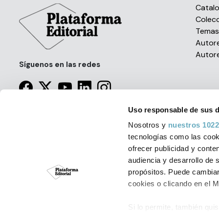
Catal
Colec
Tema
Autor
Autor
Síguenos en las redes
Uso responsable de sus 
Nosotros y
nuestros 1022
tecnologías como las cooki
Política de Cookies
Aviso Leg
ofrecer publicidad y conte
© Plataforma Edit
audiencia y desarrollo de 
propósitos. Puede cambiar
cookies o clicando en el 
Si lo permite, también qui