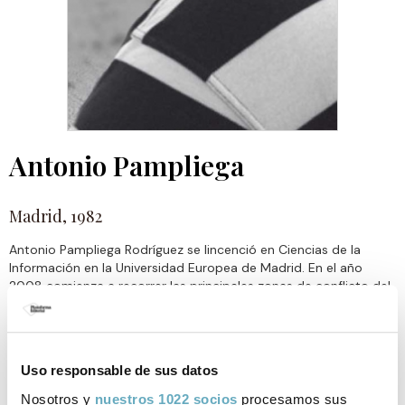
Antonio Pampliega
Madrid, 1982
Antonio Pampliega Rodríguez se lincenció en Ciencias de la
Información en la Universidad Europea de Madrid. En el año
2008 comienza a recorrer las principales zonas de conflicto del
mundo: Irak, Líbano, Pakistán, Afganistán... Actualmente colabora
en el diario
, en el semanario
, La Sexta Notícias y
Público
Tiempo
Telemadrid, entre otros medios.
es su primer libro.
Afganistán. La vida más allá de la batalla
Uso responsable de sus datos
Nosotros y
nuestros 1022 socios
procesamos sus