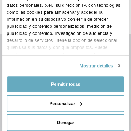
datos personales, p.ej., su dirección IP, con tecnologías
Libros de Antonio Pampliega
como las cookies para almacenar y acceder la
información en su dispositivo con el fin de ofrecer
publicados por Plataforma Editorial
publicidad y contenido personalizados, medición de
publicidad y contenido, investigación de audiencia y
desarrollo de servicios. Tiene la opción de seleccionar
quién usa sus datos y con qué propósitos. Puede
cambiar o retirar su consentimiento en cualquier
momento desde la Declaración de cookies o clicando en
Mostrar detalles
el Menú de consentimiento.
Si lo permite, también quisiéramos:
Permitir todas
Síguenos en las redes
Recopilar información sobre su ubicación
geográfica que puede tener una precisión de varios
Personalizar
metros
Catalogo
Identificar su dispositivo analizándolo activamente
Colecciones
para buscar características específicas (huellas
Denegar
Temas
digitales)