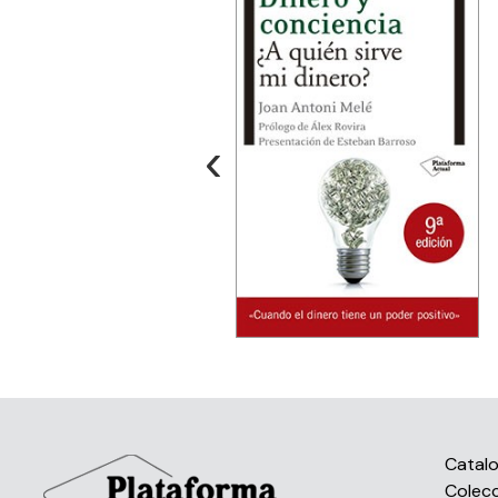
‹
Catal
Colec