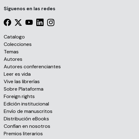
Las cookies de este sitio web se usan para personalizar
Síguenos en las redes
el contenido y los anuncios, ofrecer funciones de redes
sociales y analizar el tráfico. Además, compartimos
información sobre el uso que haga del sitio web con
Catalogo
nuestros partners de redes sociales, publicidad y análisis
Colecciones
web, quienes pueden combinarla con otra información
Temas
que les haya proporcionado o que hayan recopilado a
Autores
partir del uso que haya hecho de sus servicios.
Autores conferenciantes
Leer es vida
Vive las librerías
Sobre Plataforma
Foreign rights
Edición institucional
Envío de manuscritos
Distribución eBooks
Confían en nosotros
Premios literarios