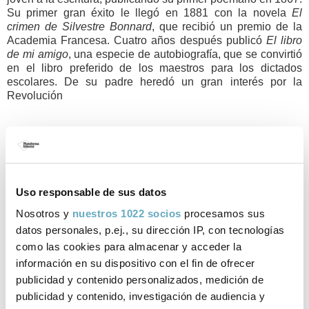
Su primer gran éxito le llegó en 1881 con la novela
El
crimen de Silvestre Bonnard
, que recibió un premio de la
Academia Francesa. Cuatro años después publicó
El libro
de mi amigo
, una especie de autobiografía, que se convirtió
en el libro preferido de los maestros para los dictados
escolares. De su padre heredó un gran interés por la
Revolución
francesa que le sirvió de marco e inspiración para algunas
de sus novelas más importantes, como
El figón de la reina
Patoja
y
Los dioses tienen sed
. Además de su producción
literaria, que le llevó a abarcar prácticamente todos los
géneros, también fue durante muchos años crítico literario
Uso responsable de sus datos
del periódico
Le Temps
e intervino en las polémicas
Nosotros y
nuestros 1022 socios
procesamos sus
políticas del momento, erigiéndose en uno de los grandes
apoyos de Émile Zola tras la publicación de su
Yo acuso
en
datos personales, p.ej., su dirección IP, con tecnologías
defensa de Dreyfus. Cercano al Partido Socialista Francés,
como las cookies para almacenar y acceder la
coqueteó brevemente con el comunismo e intervino en
información en su dispositivo con el fin de ofrecer
causas por la separación de la Iglesia y el Estado, a favor
publicidad y contenido personalizados, medición de
de los derechos sindicales y en contra de los presidios
publicidad y contenido, investigación de audiencia y
militares. En 1921 recibió el Premio Nobel de Literatura «en