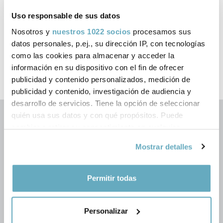
‹
›
Uso responsable de sus datos
Nosotros y
nuestros 1022 socios
procesamos sus
datos personales, p.ej., su dirección IP, con tecnologías
como las cookies para almacenar y acceder la
información en su dispositivo con el fin de ofrecer
publicidad y contenido personalizados, medición de
publicidad y contenido, investigación de audiencia y
desarrollo de servicios. Tiene la opción de seleccionar
quién usa sus datos y con qué propósitos. Puede
cambiar o retirar su consentimiento en cualquier
momento desde la Declaración de cookies o clicando en
Mostrar detalles
el Menú de consentimiento.
Si lo permite, también quisiéramos:
Permitir todas
Síguenos en las redes
Recopilar información sobre su ubicación
geográfica que puede tener una precisión de varios
Personalizar
metros