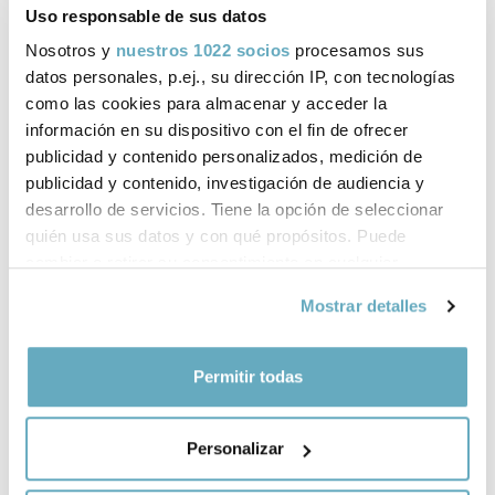
Uso responsable de sus datos
Com aconseguir una bona relació amb la teva
exparella? (Criatures Ara)
Nosotros y
nuestros 1022 socios
procesamos sus
datos personales, p.ej., su dirección IP, con tecnologías
como las cookies para almacenar y acceder la
Cómo evitar un divorcio traumático (elDiario.es)
información en su dispositivo con el fin de ofrecer
publicidad y contenido personalizados, medición de
publicidad y contenido, investigación de audiencia y
¿Separarse bien es posible? Las claves para afrontar el
desarrollo de servicios. Tiene la opción de seleccionar
proceso de divorcio (Hola.es)
quién usa sus datos y con qué propósitos. Puede
cambiar o retirar su consentimiento en cualquier
momento desde la Declaración de cookies o clicando en
Libros de Cecilia Martí
Mostrar detalles
el Menú de consentimiento.
publicados por Plataforma Editorial
Si lo permite, también quisiéramos:
Permitir todas
Recopilar información sobre su ubicación
geográfica que puede tener una precisión de varios
Personalizar
metros
Identificar su dispositivo analizándolo activamente