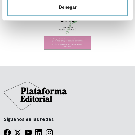
para buscar características específicas (huellas
Denegar
digitales)
‹
›
Obtenga más información sobre cómo se procesan sus
datos personales y establezca sus preferencias en la
sección de datos
. Puede cambiar o retirar su
consentimiento en cualquier momento en la Declaración
de cookies.
Las cookies de este sitio web se usan para personalizar
el contenido y los anuncios, ofrecer funciones de redes
sociales y analizar el tráfico. Además, compartimos
información sobre el uso que haga del sitio web con
nuestros partners de redes sociales, publicidad y análisis
web, quienes pueden combinarla con otra información
que les haya proporcionado o que hayan recopilado a
partir del uso que haya hecho de sus servicios.
Síguenos en las redes