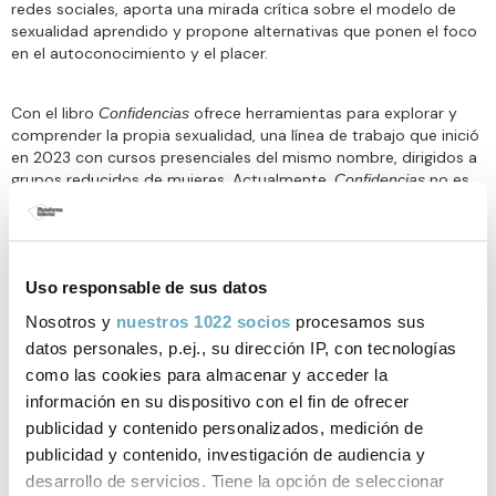
redes sociales, aporta una mirada crítica sobre el modelo de
sexualidad aprendido y propone alternativas que ponen el foco
en el autoconocimiento y el placer.
Con el libro
ofrece herramientas para explorar y
Confidencias
comprender la propia sexualidad, una línea de trabajo que inició
en 2023 con cursos presenciales del mismo nombre, dirigidos a
grupos reducidos de mujeres. Actualmente,
no es
Confidencias
solo un curso presencial y un libro, sino también un curso en
línea.
Uso responsable de sus datos
Nosotros y
nuestros 1022 socios
procesamos sus
datos personales, p.ej., su dirección IP, con tecnologías
Libros de Elena Crespí
como las cookies para almacenar y acceder la
publicados por Plataforma Editorial
información en su dispositivo con el fin de ofrecer
publicidad y contenido personalizados, medición de
publicidad y contenido, investigación de audiencia y
desarrollo de servicios. Tiene la opción de seleccionar