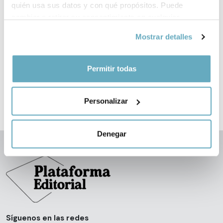
quién usa sus datos y con qué propósitos. Puede
cambiar o retirar su consentimiento en cualquier
momento desde la Declaración de cookies o clicando en
Mostrar detalles
‹
›
el Menú de consentimiento.
Si lo permite, también quisiéramos:
Permitir todas
Recopilar información sobre su ubicación
geográfica que puede tener una precisión de varios
Personalizar
metros
Identificar su dispositivo analizándolo activamente
para buscar características específicas (huellas
Denegar
digitales)
Obtenga más información sobre cómo se procesan sus
datos personales y establezca sus preferencias en la
sección de datos
. Puede cambiar o retirar su
consentimiento en cualquier momento en la Declaración
de cookies.
Síguenos en las redes