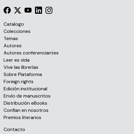
Las cookies de este sitio web se usan para personalizar
el contenido y los anuncios, ofrecer funciones de redes
sociales y analizar el tráfico. Además, compartimos
información sobre el uso que haga del sitio web con
Catalogo
nuestros partners de redes sociales, publicidad y análisis
Colecciones
web, quienes pueden combinarla con otra información
Temas
que les haya proporcionado o que hayan recopilado a
Autores
partir del uso que haya hecho de sus servicios.
Autores conferenciantes
Leer es vida
Vive las librerías
Sobre Plataforma
Foreign rights
Edición institucional
Envío de manuscritos
Distribución eBooks
Confían en nosotros
Premios literarios
Contacto