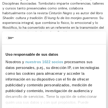
Disciplinas Asociadas. Tombolato imparte conferencias, talleres
y cursos tanto presenciales como online, colabora
habitualmente con la revista
y es autor del libro
Cinturón Negro
.
. Su
Shaolin: cultura y tradición
El kung fu de los monjes guerreros
experiencia integral, que combina lo físico, lo emocional y lo
filosófico, lo ha convertido en un referente en la transmisión del
pensamiento oriental adaptado a Occidente.
Uso responsable de sus datos
Libros de Bruno Tombolato
Nosotros y
nuestros 1022 socios
procesamos sus
datos personales, p.ej., su dirección IP, con tecnologías
publicados por Plataforma Editorial
como las cookies para almacenar y acceder la
información en su dispositivo con el fin de ofrecer
publicidad y contenido personalizados, medición de
publicidad y contenido, investigación de audiencia y
desarrollo de servicios. Tiene la opción de seleccionar
quién usa sus datos y con qué propósitos. Puede