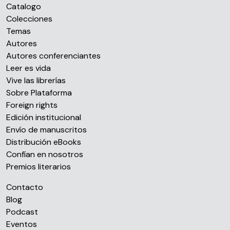
Catalogo
sociales y analizar el tráfico. Además, compartimos
Colecciones
información sobre el uso que haga del sitio web con
Temas
nuestros partners de redes sociales, publicidad y análisis
Autores
web, quienes pueden combinarla con otra información
Autores conferenciantes
que les haya proporcionado o que hayan recopilado a
Leer es vida
partir del uso que haya hecho de sus servicios.
Vive las librerías
Sobre Plataforma
Foreign rights
Edición institucional
Envío de manuscritos
Distribución eBooks
Confían en nosotros
Premios literarios
Contacto
Blog
Podcast
Eventos