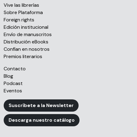
Vive las librerías
web, quienes pueden combinarla con otra información
Sobre Plataforma
que les haya proporcionado o que hayan recopilado a
Foreign rights
partir del uso que haya hecho de sus servicios.
Edición institucional
Envío de manuscritos
Distribución eBooks
Confían en nosotros
Premios literarios
Contacto
Blog
Podcast
Eventos
Suscríbete a la Newsletter
Descarga nuestro catálogo