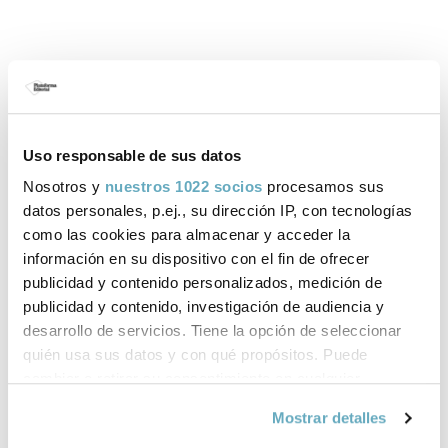
Libros de Eva Bailén
publicados por Plataforma Editorial
Uso responsable de sus datos
Nosotros y
nuestros 1022 socios
procesamos sus
datos personales, p.ej., su dirección IP, con tecnologías
como las cookies para almacenar y acceder la
información en su dispositivo con el fin de ofrecer
publicidad y contenido personalizados, medición de
publicidad y contenido, investigación de audiencia y
‹
›
desarrollo de servicios. Tiene la opción de seleccionar
quién usa sus datos y con qué propósitos. Puede
cambiar o retirar su consentimiento en cualquier
momento desde la Declaración de cookies o clicando en
Mostrar detalles
el Menú de consentimiento.