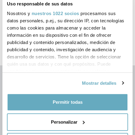
Uso responsable de sus datos
To Understand and Face Learning Difficulties
Nosotros y
nuestros 1022 socios
procesamos sus
datos personales, p.ej., su dirección IP, con tecnologías
como las cookies para almacenar y acceder la
información en su dispositivo con el fin de ofrecer
Página
5
de
5
publicidad y contenido personalizados, medición de
publicidad y contenido, investigación de audiencia y
desarrollo de servicios. Tiene la opción de seleccionar
quién usa sus datos y con qué propósitos. Puede
cambiar o retirar su consentimiento en cualquier
momento desde la Declaración de cookies o clicando en
Mostrar detalles
el Menú de consentimiento.
Si lo permite, también quisiéramos:
Permitir todas
Recopilar información sobre su ubicación
geográfica que puede tener una precisión de varios
Síguenos en las redes
Personalizar
metros
Identificar su dispositivo analizándolo activamente