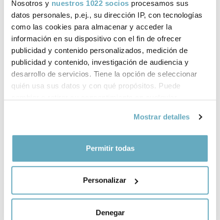
Nosotros y
nuestros 1022 socios
procesamos sus
datos personales, p.ej., su dirección IP, con tecnologías
como las cookies para almacenar y acceder la
información en su dispositivo con el fin de ofrecer
publicidad y contenido personalizados, medición de
publicidad y contenido, investigación de audiencia y
desarrollo de servicios. Tiene la opción de seleccionar
quién usa sus datos y con qué propósitos. Puede
cambiar o retirar su consentimiento en cualquier
momento desde la Declaración de cookies o clicando en
Mostrar detalles
el Menú de consentimiento.
Si lo permite, también quisiéramos:
Permitir todas
Recopilar información sobre su ubicación
About Mari Ros Rosado Martínez, Juanma
geográfica que puede tener una precisión de varios
Aznárez Rosado, Sergio Aznárez Rosado
Personalizar
metros
Identificar su dispositivo analizándolo activamente
The three authors (two brothers and their mother)
para buscar características específicas (huellas
live in Cuenca. María del Rosario Rosado is who,
Denegar
sneaking into the mind of her child Sergio, wrote
digitales)