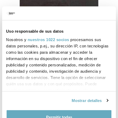
Uso responsable de sus datos
Nosotros y
nuestros 1022 socios
procesamos sus
datos personales, p.ej., su dirección IP, con tecnologías
como las cookies para almacenar y acceder la
información en su dispositivo con el fin de ofrecer
publicidad y contenido personalizados, medición de
publicidad y contenido, investigación de audiencia y
desarrollo de servicios. Tiene la opción de seleccionar
quién usa sus datos y con qué propósitos. Puede
About Àlex Crivillé
cambiar o retirar su consentimiento en cualquier
momento desde la Declaración de cookies o clicando en
Àlex Crivillé is one of the main icons of high-
Mostrar detalles
el Menú de consentimiento.
speed Spanish motorbike racing. World
Champion in 125cc in 1989, coming from the
Si lo permite, también quisiéramos:
rear-end of already legendary names, he was
Permitir todas