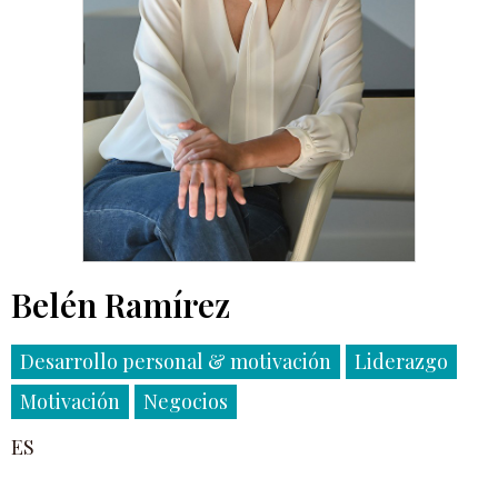
Belén Ramírez
Desarrollo personal & motivación
Liderazgo
Motivación
Negocios
ES