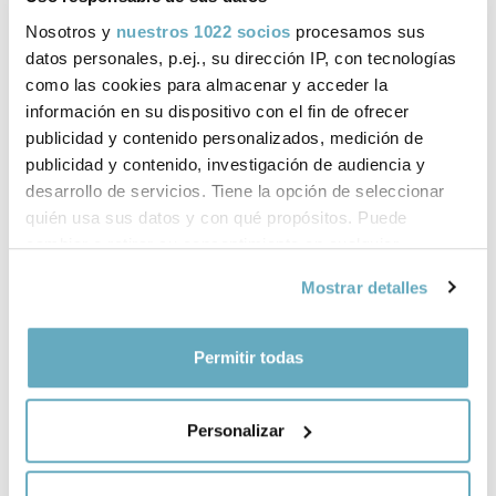
Nosotros y
nuestros 1022 socios
procesamos sus
datos personales, p.ej., su dirección IP, con tecnologías
como las cookies para almacenar y acceder la
información en su dispositivo con el fin de ofrecer
‹
›
publicidad y contenido personalizados, medición de
publicidad y contenido, investigación de audiencia y
desarrollo de servicios. Tiene la opción de seleccionar
quién usa sus datos y con qué propósitos. Puede
cambiar o retirar su consentimiento en cualquier
momento desde la Declaración de cookies o clicando en
Mostrar detalles
el Menú de consentimiento.
Si lo permite, también quisiéramos:
Permitir todas
¿Quieres más información
Recopilar información sobre su ubicación
sobre nuestros
geográfica que puede tener una precisión de varios
Personalizar
conferenciantes?
metros
Identificar su dispositivo analizándolo activamente
Envíanos un correo electrónico y nos
para buscar características específicas (huellas