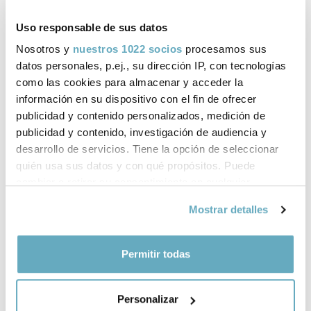
Obras publicadas en Plataforma Editorial
Uso responsable de sus datos
Nosotros y
nuestros 1022 socios
procesamos sus
datos personales, p.ej., su dirección IP, con tecnologías
como las cookies para almacenar y acceder la
información en su dispositivo con el fin de ofrecer
publicidad y contenido personalizados, medición de
publicidad y contenido, investigación de audiencia y
‹
›
desarrollo de servicios. Tiene la opción de seleccionar
quién usa sus datos y con qué propósitos. Puede
cambiar o retirar su consentimiento en cualquier
momento desde la Declaración de cookies o clicando en
Mostrar detalles
el Menú de consentimiento.
Si lo permite, también quisiéramos:
Permitir todas
Recopilar información sobre su ubicación
geográfica que puede tener una precisión de varios
¿Quieres más información
Personalizar
metros